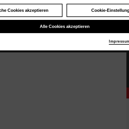
che Cookies akzeptieren
Cookie-Einstellun
Alle Cookies akzeptieren
Impressu
 steht ein Bett. Sechs Menschen sind auf der Bühne. Alle sind dunkel gekleidet. Weiße