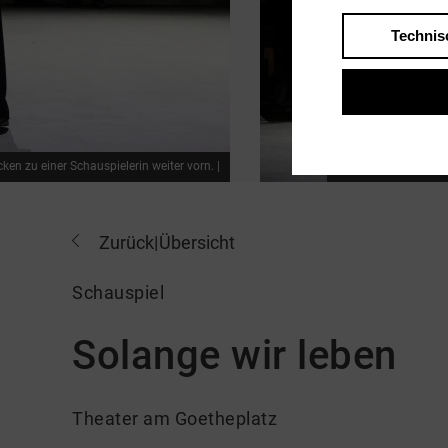
Technis
ken zu einer Schauspielerin weiter vorn. |
Hinten auf der Bühne
Zurück
|
Übersicht
Schauspiel
Solange wir leben
Theater am Goetheplatz