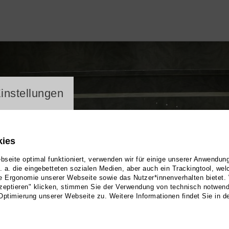
ayer
instellungen
kies
seite optimal funktioniert, verwenden wir für einige unserer Anwendun
u. a. die eingebetteten sozialen Medien, aber auch ein Trackingtool, we
e Ergonomie unserer Webseite sowie das Nutzer*innenverhalten bietet.
zeptieren" klicken, stimmen Sie der Verwendung von technisch notwen
Optimierung unserer Webseite zu. Weitere Informationen findet Sie in d