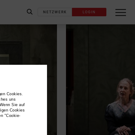
NETZWERK
LOGIN
label_search
gen Cookies.
lches uns
 Wenn Sie auf
digen Cookies
en "Cookie-