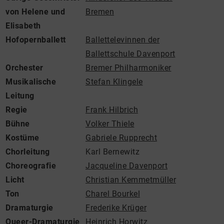
von Helene und
Bremen
Elisabeth
Hofopernballett
Ballettelevinnen der
Ballettschule Davenport
Orchester
Bremer Philharmoniker
Musikalische
Stefan Klingele
Leitung
Regie
Frank Hilbrich
Bühne
Volker Thiele
Kostüme
Gabriele Rupprecht
Chorleitung
Karl Bernewitz
Choreografie
Jacqueline Davenport
Licht
Christian Kemmetmüller
Ton
Charel Bourkel
Dramaturgie
Frederike Krüger
Queer-Dramaturgie
Heinrich Horwitz