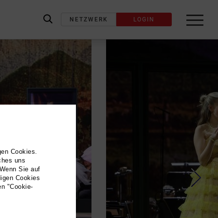
NETZWERK
LOGIN
label_search
gen Cookies.
lches uns
 Wenn Sie auf
digen Cookies
en "Cookie-