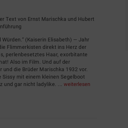
ler Text von Ernst Marischka und Hubert
inführung
nd Würden.“ (Kaiserin Elisabeth) — Jahr
 die Flimmerkisten direkt ins Herz der
s, perlenbesetztes Haar, exorbitante
at! Also im Film. Und auf der
r und die Brüder Marischka 1932 vor.
e Sissy mit einem kleinen Segelboot
und gar nicht ladylike. ...
weiterlesen