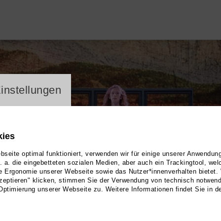
ayer
instellungen
kies
seite optimal funktioniert, verwenden wir für einige unserer Anwendun
u. a. die eingebetteten sozialen Medien, aber auch ein Trackingtool, we
e Ergonomie unserer Webseite sowie das Nutzer*innenverhalten bietet.
zeptieren" klicken, stimmen Sie der Verwendung von technisch notwen
Optimierung unserer Webseite zu. Weitere Informationen findet Sie in d