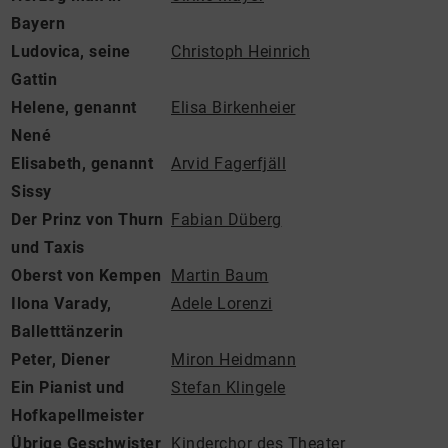
Bayern
Ludovica, seine
Christoph Heinrich
Gattin
Helene, genannt
Elisa Birkenheier
Nené
Elisabeth, genannt
Arvid Fagerfjäll
Sissy
Der Prinz von Thurn
Fabian Düberg
und Taxis
Oberst von Kempen
Martin Baum
Ilona Varady,
Adele Lorenzi
Balletttänzerin
Peter, Diener
Miron Heidmann
Ein Pianist und
Stefan Klingele
Hofkapellmeister
Übrige Geschwister
Kinderchor des Theater