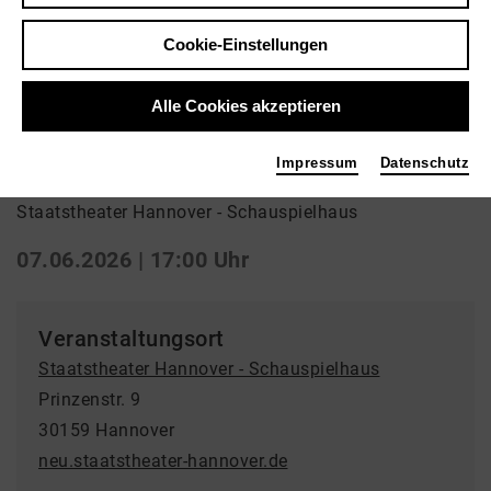
Zurück
|
Übersicht
Cookie-Einstellungen
Schauspiel | Uraufführung / Schauspiel
Abo So Nachmittag
Alle Cookies akzeptieren
Schwindel
Impressum
Datenschutz
Staatstheater Hannover - Schauspielhaus
07.06.2026 | 17:00 Uhr
Veranstaltungsort
Staatstheater Hannover - Schauspielhaus
Prinzenstr. 9
30159 Hannover
neu.staatstheater-hannover.de