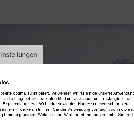
ayer
instellungen
kies
seite optimal funktioniert, verwenden wir für einige unserer Anwendun
u. a. die eingebetteten sozialen Medien, aber auch ein Trackingtool, we
e Ergonomie unserer Webseite sowie das Nutzer*innenverhalten bietet.
zeptieren" klicken, stimmen Sie der Verwendung von technisch notwen
Optimierung unserer Webseite zu. Weitere Informationen findet Sie in d