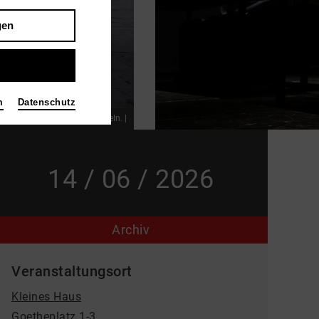
gen
m
Datenschutz
 dem Boden liegen viele Kugeln. |
14 / 06 / 2026
Archiv
Veranstaltungsort
Kleines Haus
Goetheplatz 1-3