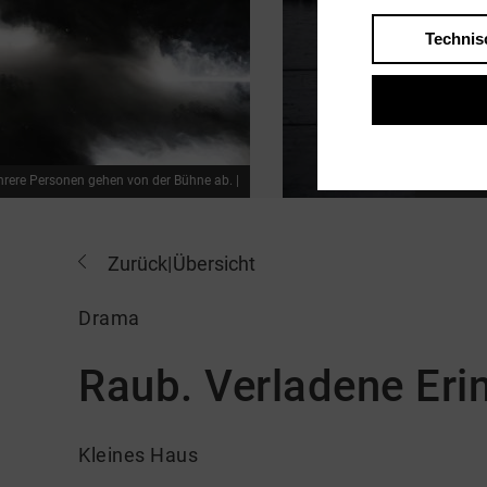
Technis
ehrere Personen gehen von der Bühne ab. |
Im Hinterg
Zurück
|
Übersicht
Drama
Raub. Verladene Eri
Kleines Haus