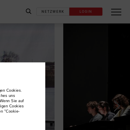
NETZWERK
LOGIN
label_search
gen Cookies.
lches uns
 Wenn Sie auf
digen Cookies
en "Cookie-