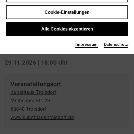
Zurück
|
Übersicht
Cookie-Einstellungen
Konzerte | Alte Musik
Alle Cookies akzeptieren
OPIA - LULLAY
Impressum
Datenschutz
Kunsthaus Troisdorf
29.11.2026 | 18:00 Uhr
Veranstaltungsort
Kunsthaus Troisdorf
Mülheimer Str. 23
53840 Troisdorf
www.kunsthaus-troisdorf.de