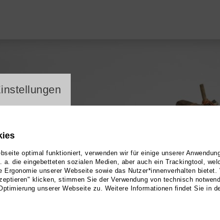
ayer
instellungen
kies
seite optimal funktioniert, verwenden wir für einige unserer Anwendun
u. a. die eingebetteten sozialen Medien, aber auch ein Trackingtool, we
e Ergonomie unserer Webseite sowie das Nutzer*innenverhalten bietet.
zeptieren" klicken, stimmen Sie der Verwendung von technisch notwen
Optimierung unserer Webseite zu. Weitere Informationen findet Sie in d