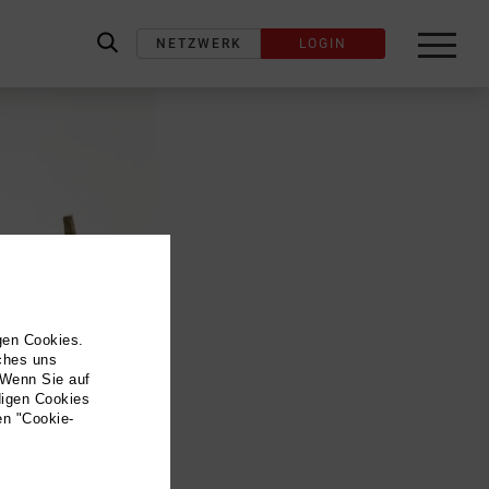
NETZWERK
LOGIN
label_search
gen Cookies.
lches uns
 Wenn Sie auf
digen Cookies
en "Cookie-