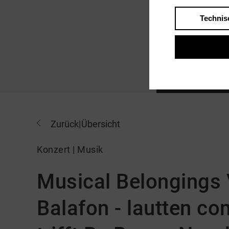
Technis
Schlagplattenspiel, Inv
Zurück
|
Übersicht
Konzert | Musik
Musical Belongings 
Balafon - lautten 