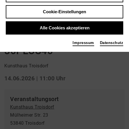
Zurück
|
Übersicht
Cookie-Einstellungen
Bildende Kunst
Alle Cookies akzeptieren
MASOUD SADEDIN -
Impressum
Datenschutz
30PLUS40
Kunsthaus Troisdorf
14.06.2026 | 11:00 Uhr
Veranstaltungsort
Kunsthaus Troisdorf
Mülheimer Str. 23
53840 Troisdorf