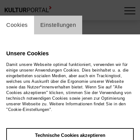
cookie_layer
Cookies
Einstellungen
Unsere Cookies
Zurück
|
Übersicht
Damit unsere Webseite optimal funktioniert, verwenden wir für
Ausstellung | Kunst
einige unserer Anwendungen Cookies. Dies beinhaltet u. a. die
eingebetteten sozialen Medien, aber auch ein Trackingtool,
welches uns Auskunft über die Ergonomie unserer Webseite
Magnifikat
sowie das Nutzer*innenverhalten bietet. Wenn Sie auf "Alle
Cookies akzeptieren" klicken, stimmen Sie der Verwendung von
technisch notwendigen Cookies sowie jenen zur Optimierung
House to House
unserer Webseite zu. Weitere Informationen findet Sie in den
"Cookie-Einstellungen".
16.02.2026
Technische Cookies akzeptieren
Veranstaltungsort