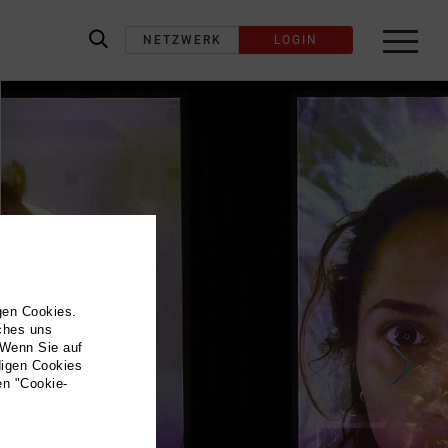
NETZWERK
LOGIN
label_search
gen Cookies.
lches uns
 Wenn Sie auf
digen Cookies
en "Cookie-