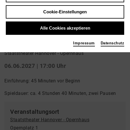
Zurück
|
Übersicht
Cookie-Einstellungen
Oper
Alle Cookies akzeptieren
Lohengrin
Impressum
Datenschutz
Staatstheater Hannover - Opernhaus
06.06.2027 | 17:00 Uhr
Einführung: 45 Minuten vor Beginn
Spieldauer: ca. 4 Stunden 40 Minuten, zwei Pausen
Veranstaltungsort
Staatstheater Hannover - Opernhaus
Opernplatz 1