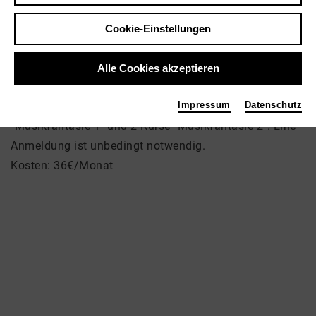
Musikgarten Oberberg
Cookie-Einstellungen
Rauthstrasse 2
51588 Nümbrecht
Alle Cookies akzeptieren
Es finden 3 Kurse à 45 Minuten statt. Es gibt 1 Kurs
Impressum
Datenschutz
"Musikfantasie 1" und 2 Kurse "Musikfantasie 2". Eine
Anmeldung ist unbedingt notwendig.
Kosten: 36€/Monat