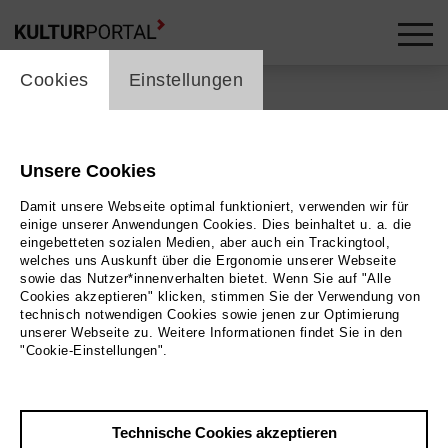
cookie_layer
Cookies
Einstellungen
Unsere Cookies
Zurück
|
Übersicht
Damit unsere Webseite optimal funktioniert, verwenden wir für
Workshop / Seminar | Musik
einige unserer Anwendungen Cookies. Dies beinhaltet u. a. die
eingebetteten sozialen Medien, aber auch ein Trackingtool,
welches uns Auskunft über die Ergonomie unserer Webseite
Kurs - Zeiten
sowie das Nutzer*innenverhalten bietet. Wenn Sie auf "Alle
Cookies akzeptieren" klicken, stimmen Sie der Verwendung von
technisch notwendigen Cookies sowie jenen zur Optimierung
Musikgarten Oberberg
unserer Webseite zu. Weitere Informationen findet Sie in den
"Cookie-Einstellungen".
16.07.2026 | 15:00 Uhr
Technische Cookies akzeptieren
Veranstaltungsort