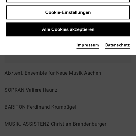
17.07.2026 | 19:00 Uhr
Cookie-Einstellungen
Veranstaltungsort
Alle Cookies akzeptieren
Klangbrücke Aachen
Kurhausstraße 1 52062
Impressum
Datenschutz
52062 Aachen
Aix•tent, Ensemble für Neue Musik Aachen
SOPRAN Valiere Haunz
BARITON Ferdinand Krumbügel
MUSIK. ASSISTENZ Christian Brandenburger