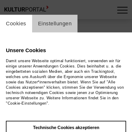
cookie_layer
Cookies
Einstellungen
Unsere Cookies
Zurück
|
Übersicht
Damit unsere Webseite optimal funktioniert, verwenden wir für
Neue Musik
einige unserer Anwendungen Cookies. Dies beinhaltet u. a. die
eingebetteten sozialen Medien, aber auch ein Trackingtool,
welches uns Auskunft über die Ergonomie unserer Webseite
Kammeroper »Weiße
sowie das Nutzer*innenverhalten bietet. Wenn Sie auf "Alle
Cookies akzeptieren" klicken, stimmen Sie der Verwendung von
Rose« von Udo
technisch notwendigen Cookies sowie jenen zur Optimierung
unserer Webseite zu. Weitere Informationen findet Sie in den
"Cookie-Einstellungen".
Zimmermann
Klangbrücke Aachen
Technische Cookies akzeptieren