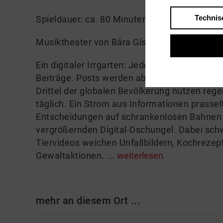
Technis
Spieldauer: ca. 80 Minuten / Keine Pause
Musiktheater von Bára Gísladóttir
Ein digitaler Irrgarten: Jede Sekunde entste
Beiträge. Posts werden abgesetzt, Tweets v
Drittel der globalen Bevölkerung nutzen reg
täglich. Ein Strom aus Informationen prassel
Entscheidungen auf schrankenlosen Bahnen d
vergrößernden Digital-Dschungel. Dabei sc
Tiervideos weichen Unfallbildern, Kochrezep
Gewaltaktionen. ...
weiterlesen
mehr an diesem Ort ...