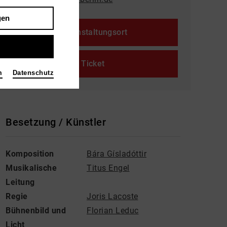
gen
Veranstaltungsort
Ticket
m
Datenschutz
Besetzung / Künstler
Komposition
Bára Gísladóttir
Musikalische
Titus Engel
Leitung
Regie
Joris Lacoste
Bühnenbild und
Florian Leduc
Licht