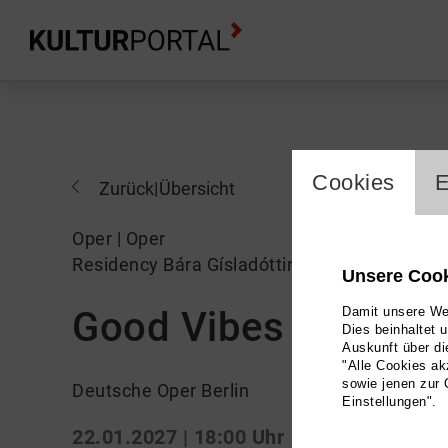
cookie_l
Cookies
E
Zurück
|
Übersicht
Oper | Oper
Residency Bára Gísladóttir
Unsere Coo
Good Vibes Only
Damit unsere Web
Dies beinhaltet 
Auskunft über di
"Alle Cookies ak
sowie jenen zur 
Deutsche Oper Berlin
Einstellungen".
22.01.2027 | 18:00 Uhr