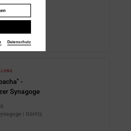
gen
rgau
m
Datenschutz
LLUNG
pacha" -
tzer Synagoge
26
Synagoge | Görlitz