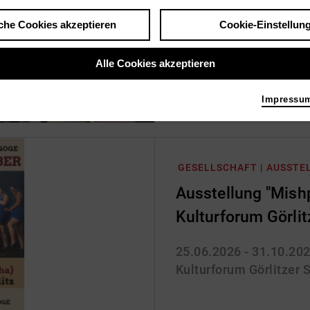
che Cookies akzeptieren
Cookie-Einstellun
07.08.2026
Marktplatz Torgau | To
Alle Cookies akzeptieren
Impressu
GESELLSCHAFT | AUSSTE
Ausstellung "Mish
Kulturforum Görli
25.06.2026 - 31.10.20
Kulturforum Görlitzer 