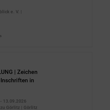
ick e. V. |
is
NG | Zeichen
Inschriften in
 - 13.09.2026
 Görlitz | Görlitz