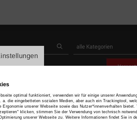
search
label_category
ayer
instellungen
Veranst
kies
seite optimal funktioniert, verwenden wir für einige unserer Anwendun
u. a. die eingebetteten sozialen Medien, aber auch ein Trackingtool, we
e Ergonomie unserer Webseite sowie das Nutzer*innenverhalten bietet.
zeptieren" klicken, stimmen Sie der Verwendung von technisch notwen
FREIZEIT & SPORT
Optimierung unserer Webseite zu. Weitere Informationen findet Sie in d
Abendmarkt Torga
Jahre)