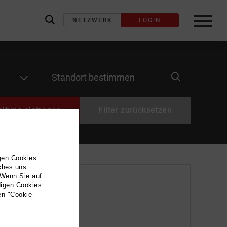
NETZWERK
LOGIN
label_search
label_location
altung eintragen
Filter zurücksetzen
gen Cookies.
lches uns
 Wenn Sie auf
digen Cookies
en "Cookie-
u (Motto: 100