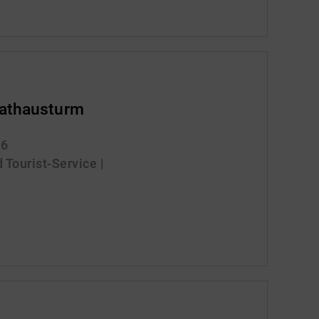
Rathausturm
26
 Tourist-Service |