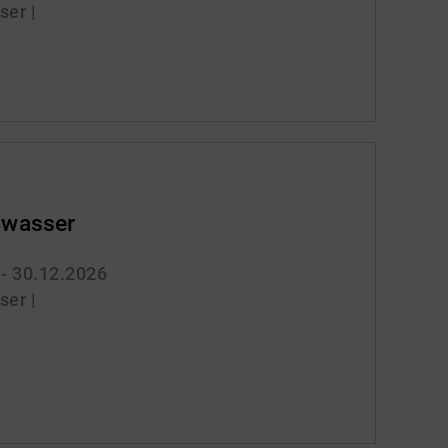
er |
wasser
 - 30.12.2026
er |