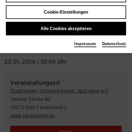
Zurück
|
Übersicht
Cookie-Einstellungen
Sonstige Musik
Alle Cookies akzeptieren
Florian Christl
Impressum
Datenschutz
Stadtgarten | Initiative Kölner Jazz Haus e.V.
22.05.2026 | 20:00 Uhr
Veranstaltungsort
Stadtgarten | Initiative Kölner Jazz Haus e.V.
Venloer Straße 40
50672 Köln [ Innenstadt ]
www.stadtgarten.de