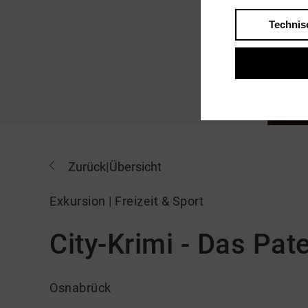
Technis
Zurück
|
Übersicht
Exkursion | Freizeit & Sport
City-Krimi - Das Pat
Osnabrück