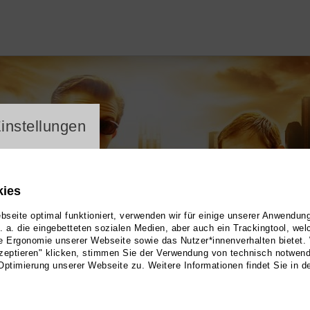
ayer
instellungen
kies
seite optimal funktioniert, verwenden wir für einige unserer Anwendun
u. a. die eingebetteten sozialen Medien, aber auch ein Trackingtool, we
e Ergonomie unserer Webseite sowie das Nutzer*innenverhalten bietet.
zeptieren" klicken, stimmen Sie der Verwendung von technisch notwen
Optimierung unserer Webseite zu. Weitere Informationen findet Sie in d