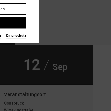
gen
m
Datenschutz
rise GmbH
12
Sep
Veranstaltungsort
Osnabrück
Wittekindstraße