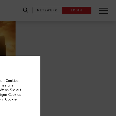
NETZWERK
LOGIN
label_search
gen Cookies.
lches uns
 Wenn Sie auf
digen Cookies
en "Cookie-