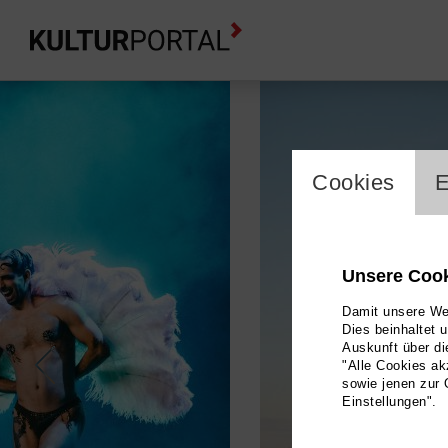
cookie_l
Cookies
E
Unsere Coo
Damit unsere Web
Dies beinhaltet 
Auskunft über di
"Alle Cookies ak
sowie jenen zur 
Einstellungen".