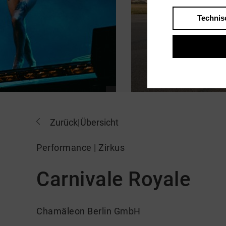
Technis
Zurück
|
Übersicht
Performance | Zirkus
Carnivale Royale
Chamäleon Berlin GmbH