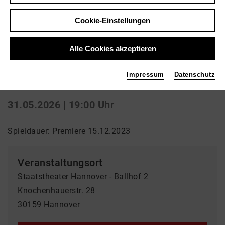
Zurück
|
Übersicht
Cookie-Einstellungen
Drama | Schauspiel
Alle Cookies akzeptieren
Blutbuch
Impressum
Datenschutz
Staatstheater Hannover - Ballhof 2
31.05.2026 | 19:00 Uhr
Spieldauer: Premiere 15.12.2023
Veranstaltungsort
Staatstheater Hannover - Ballhof 2
Knochenhauerstr. 28
30159 Hannover