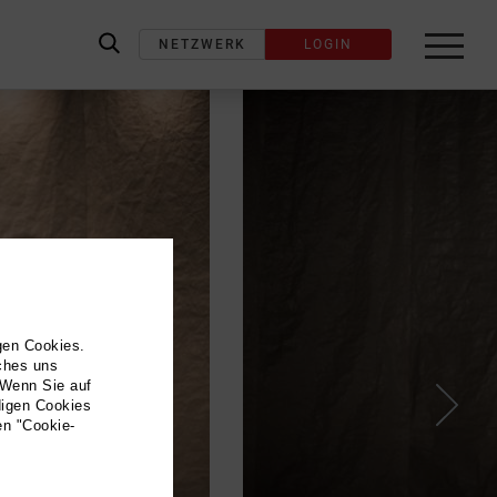
NETZWERK
LOGIN
label_search
gen Cookies.
lches uns
 Wenn Sie auf
digen Cookies
en "Cookie-