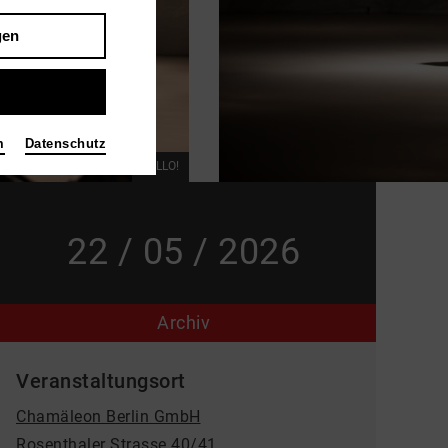
gen
m
Datenschutz
BELLO!
22 / 05 / 2026
Archiv
Veranstaltungsort
Chamäleon Berlin GmbH
Rosenthaler Strasse 40/41