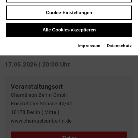
Zurück
|
Übersicht
Cookie-Einstellungen
Zirkus
Alle Cookies akzeptieren
BELLO!
Impressum
Datenschutz
Chamäleon Berlin GmbH
17.05.2026 | 20:00 Uhr
Veranstaltungsort
Chamäleon Berlin GmbH
Rosenthaler Strasse 40/41
10178 Berlin [ Mitte ]
www.chamaeleonberlin.de