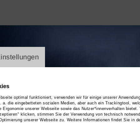
ayer
instellungen
kies
seite optimal funktioniert, verwenden wir für einige unserer Anwendun
u. a. die eingebetteten sozialen Medien, aber auch ein Trackingtool, we
e Ergonomie unserer Webseite sowie das Nutzer*innenverhalten bietet.
zeptieren" klicken, stimmen Sie der Verwendung von technisch notwen
Optimierung unserer Webseite zu. Weitere Informationen findet Sie in d