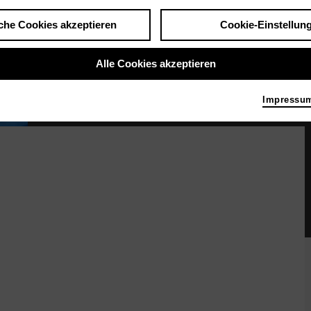
che Cookies akzeptieren
Cookie-Einstellun
Alle Cookies akzeptieren
Impressu
Antikrist
Bild 2022, Thomas Aurin
u. a. Jonas Grundner-Culemann als Got