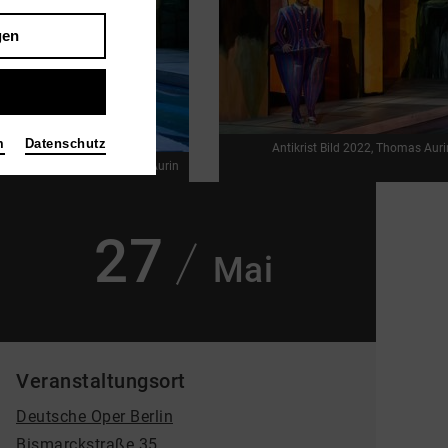
gen
m
Datenschutz
Antikrist
Bild 2022, Thomas Aur
tes Stimme | 2022, Thomas Aurin
27
Mai
Veranstaltungsort
Deutsche Oper Berlin
Bismarckstraße 35