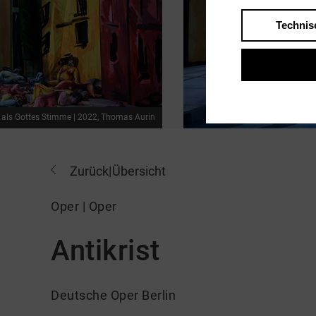
Technis
als Gottes Stimme | 2022, Thomas Aurin
Zurück
|
Übersicht
Oper | Oper
Antikrist
Deutsche Oper Berlin