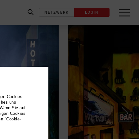
NETZWERK
LOGIN
label_search
gen Cookies.
lches uns
 Wenn Sie auf
digen Cookies
en "Cookie-