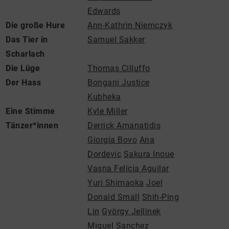
Edwards
Die große Hure
Ann-Kathrin Niemczyk
Das Tier in
Samuel Sakker
Scharlach
Die Lüge
Thomas Cilluffo
Der Hass
Bongani Justice
Kubheka
Eine Stimme
Kyle Miller
Tänzer*innen
Derrick Amanatidis
Giorgia Bovo
Ana
Dordevic
Sakura Inoue
Vasna Felicia Aguilar
Yuri Shimaoka
Joel
Donald Small
Shih-Ping
Lin
György Jellinek
Miguel Sanchez