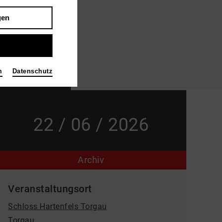
gen
m
Datenschutz
Bild Agentur3undzwanzig
22 / 06 / 2026
Archiv
Veranstaltungsort
Schloss Hartenfels Torgau
Torgau