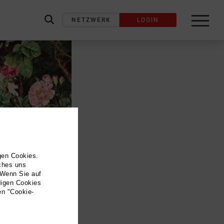
NETZWERK
LOGIN
label_search
gen Cookies.
lches uns
 Wenn Sie auf
digen Cookies
en "Cookie-