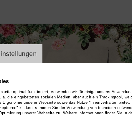
ayer
instellungen
kies
seite optimal funktioniert, verwenden wir für einige unserer Anwendun
u. a. die eingebetteten sozialen Medien, aber auch ein Trackingtool, we
e Ergonomie unserer Webseite sowie das Nutzer*innenverhalten bietet.
zeptieren" klicken, stimmen Sie der Verwendung von technisch notwen
Optimierung unserer Webseite zu. Weitere Informationen findet Sie in d