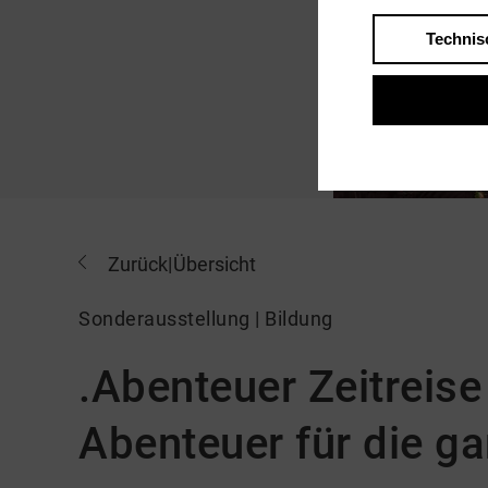
Technis
Zurück
|
Übersicht
Sonderausstellung | Bildung
.Abenteuer Zeitreise 
Abenteuer für die ga