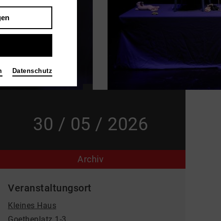
gen
m
Datenschutz
30 / 05 / 2026
Archiv
Veranstaltungsort
Kleines Haus
Goetheplatz 1-3