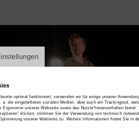
ayer
instellungen
kies
seite optimal funktioniert, verwenden wir für einige unserer Anwendun
u. a. die eingebetteten sozialen Medien, aber auch ein Trackingtool, we
e Ergonomie unserer Webseite sowie das Nutzer*innenverhalten bietet.
zeptieren" klicken, stimmen Sie der Verwendung von technisch notwen
Optimierung unserer Webseite zu. Weitere Informationen findet Sie in d