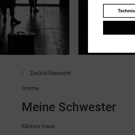
Technis
Zurück
|
Übersicht
Drama
Meine Schwester
Kleines Haus