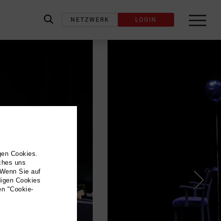
NETZWERK
LOGIN
label_search
gen Cookies.
lches uns
 Wenn Sie auf
digen Cookies
en "Cookie-