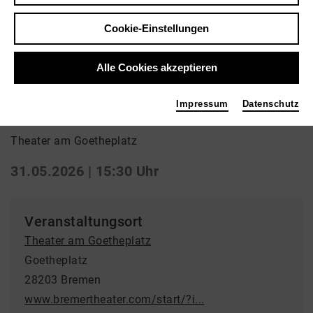
Cookie-Einstellungen
Zurück
|
Übersicht
Opera
Alle Cookies akzeptieren
War Requiem
Impressum
Datenschutz
Theater am Goetheplatz
31.05.2026 | 15:30 Uhr
Veranstaltungsort
Theater am Goetheplatz
Goetheplatz
28203 Bremen
www.bremertheater.com/start/?i...