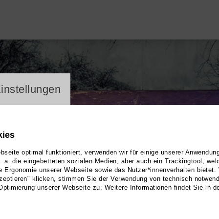
ayer
instellungen
kies
seite optimal funktioniert, verwenden wir für einige unserer Anwendun
u. a. die eingebetteten sozialen Medien, aber auch ein Trackingtool, we
e Ergonomie unserer Webseite sowie das Nutzer*innenverhalten bietet.
zeptieren" klicken, stimmen Sie der Verwendung von technisch notwen
Optimierung unserer Webseite zu. Weitere Informationen findet Sie in d