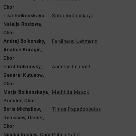
Chor
Lisa Bolkonskaya,
Sofia Iordanskaya
Natalja Rostowa,
Chor
Andrej Bolkonsky,
Ferdinand Lehmann
Anatole Kuragin,
Chor
Fürst Bolkonsky,
Andreas Leupold
General Kutusow,
Chor
Marja Bolkonskaya,
Mathilda Maack
Priester, Chor
Boris Michailow,
Timos Papadopoulos
Denissow, Diener,
Chor
Nicolai Rostow, Chor
Ruben Sabel