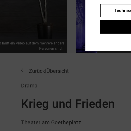
Technis
d läuft ein Video auf dem mehrere andere
Personen sind. |
Acht Personen steh
Zurück
|
Übersicht
Drama
Krieg und Frieden
Theater am Goetheplatz