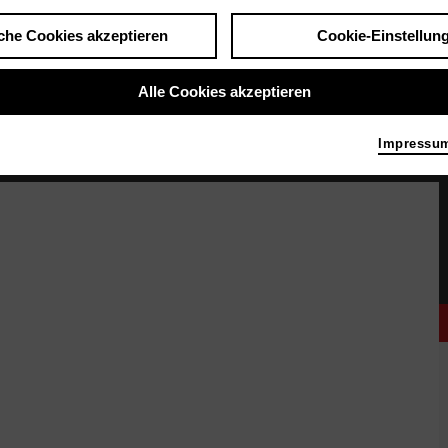
che Cookies akzeptieren
Cookie-Einstellun
Alle Cookies akzeptieren
Impressu
en mit etwas Abstand nebeneinander vorn auf der Bühne. Fünf von ihnen sind ganz w