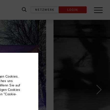
NETZWERK
LOGIN
label_search
gen Cookies.
lches uns
 Wenn Sie auf
digen Cookies
en "Cookie-