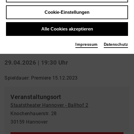
Zurück
|
Übersicht
Cookie-Einstellungen
Drama | Schauspiel
Alle Cookies akzeptieren
Blutbuch
Impressum
Datenschutz
Staatstheater Hannover - Ballhof 2
29.04.2026 | 19:30 Uhr
Spieldauer: Premiere 15.12.2023
Veranstaltungsort
Staatstheater Hannover - Ballhof 2
Knochenhauerstr. 28
30159 Hannover