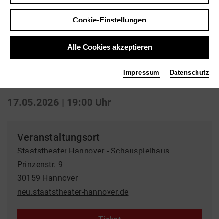
Zurück
|
Übersicht
Cookie-Einstellungen
Drama | Schauspiel
Alle Cookies akzeptieren
Sing dela Sing
Impressum
Datenschutz
Staatstheater Hannover - Schauspielhaus
17.05.2026 | 19:00 Uhr
Veranstaltungsort
Staatstheater Hannover - Schauspielhaus
Prinzenstr. 9
30159 Hannover
neu.staatstheater-hannover.de