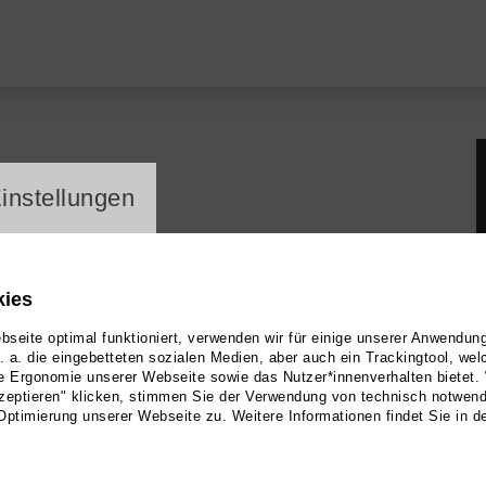
ayer
instellungen
kies
tensterben
seite optimal funktioniert, verwenden wir für einige unserer Anwendun
u. a. die eingebetteten sozialen Medien, aber auch ein Trackingtool, we
e Ergonomie unserer Webseite sowie das Nutzer*innenverhalten bietet.
zeptieren" klicken, stimmen Sie der Verwendung von technisch notwen
Optimierung unserer Webseite zu. Weitere Informationen findet Sie in d