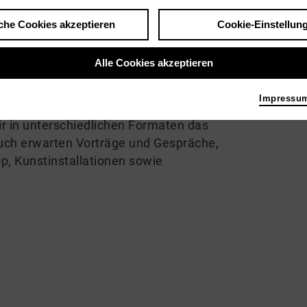
che Cookies akzeptieren
Cookie-Einstellun
GELL und des Goethe-Gymnasiums
e. Im Anschluss Nachgespräch.
Alle Cookies akzeptieren
der Theaterkasse. Eintritt frei
Impressu
s Sterben der Arten veranstalten wir
ir in unterschiedlichen Formaten das
Euch erwarten Vorträge und Gespräche,
, Kunstinstallationen sowie
.