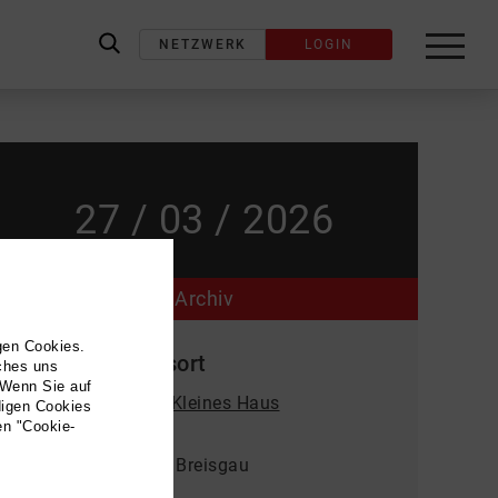
NETZWERK
LOGIN
label_search
27 / 03 / 2026
Archiv
gen Cookies.
Veranstaltungsort
lches uns
 Wenn Sie auf
Theater Freiburg - Kleines Haus
digen Cookies
en "Cookie-
Bertoldstr. 46
79104 Freiburg im Breisgau