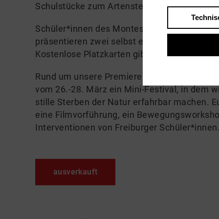
Schulstücke zum Artensterben
Technis
Schüler*innen des Montessori Zentrum AN
präsentieren zwei selbst erarbeitete Stück
Kostenlose Platzkarten gibt es online und an 
Rund um unsere Premiere von Revue. Über da
vom 26.-28. März ein Mini-Festival, in dem w
stille Sterben der Natur erfahrbar machen. 
eine Filmvorführung, ein Bewegungsworkshop
Interventionen von Freiburger Schüler*innen
ausverkauft