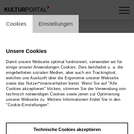
cookie_layer
Cookies
Einstellungen
Unsere Cookies
Zurück
|
Übersicht
Damit unsere Webseite optimal funktioniert, verwenden wir für
Special
einige unserer Anwendungen Cookies. Dies beinhaltet u. a. die
eingebetteten sozialen Medien, aber auch ein Trackingtool,
welches uns Auskunft über die Ergonomie unserer Webseite
Klima Krise Kunst
sowie das Nutzer*innenverhalten bietet. Wenn Sie auf "Alle
Cookies akzeptieren" klicken, stimmen Sie der Verwendung von
technisch notwendigen Cookies sowie jenen zur Optimierung
Theater Freiburg - Kleines Haus
unserer Webseite zu. Weitere Informationen findet Sie in den
"Cookie-Einstellungen".
26.03.2026 | 20:15 Uhr
Klima Krise Kunst
Technische Cookies akzeptieren