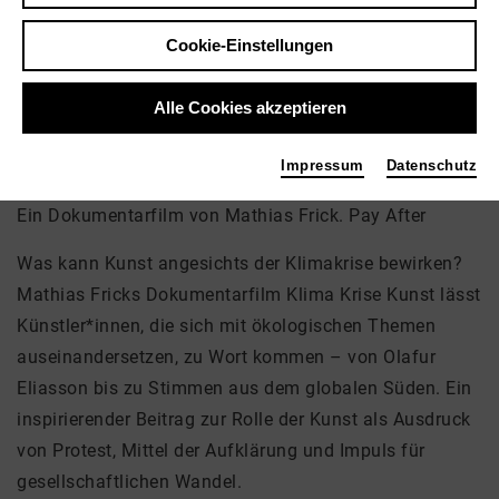
Veranstaltungsort
Cookie-Einstellungen
Theater Freiburg - Kleines Haus
Bertoldstr. 46
Alle Cookies akzeptieren
79104 Freiburg im Breisgau
Impressum
Datenschutz
Ein Dokumentarfilm von Mathias Frick. Pay After
Was kann Kunst angesichts der Klimakrise bewirken?
Mathias Fricks Dokumentarfilm Klima Krise Kunst lässt
Künstler*innen, die sich mit ökologischen Themen
auseinandersetzen, zu Wort kommen – von Olafur
Eliasson bis zu Stimmen aus dem globalen Süden. Ein
inspirierender Beitrag zur Rolle der Kunst als Ausdruck
von Protest, Mittel der Aufklärung und Impuls für
gesellschaftlichen Wandel.