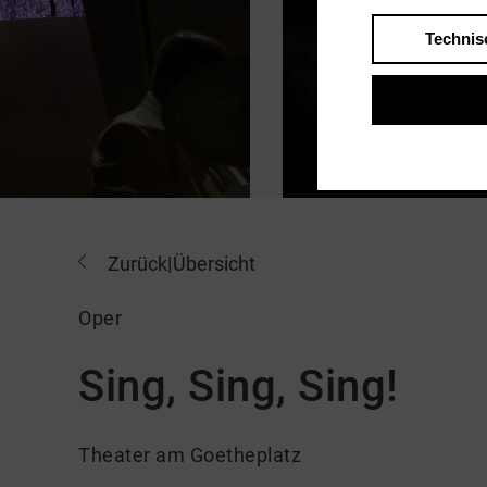
Technis
Zurück
|
Übersicht
Oper
Sing, Sing, Sing!
Theater am Goetheplatz