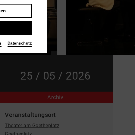
gen
m
Datenschutz
25 / 05 / 2026
Archiv
Veranstaltungsort
Theater am Goetheplatz
Goetheplatz