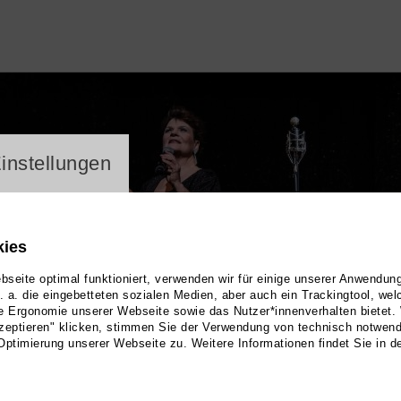
ayer
instellungen
kies
seite optimal funktioniert, verwenden wir für einige unserer Anwendun
u. a. die eingebetteten sozialen Medien, aber auch ein Trackingtool, we
e Ergonomie unserer Webseite sowie das Nutzer*innenverhalten bietet.
zeptieren" klicken, stimmen Sie der Verwendung von technisch notwen
Optimierung unserer Webseite zu. Weitere Informationen findet Sie in d