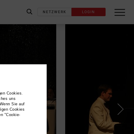
NETZWERK
LOGIN
label_search
gen Cookies.
lches uns
 Wenn Sie auf
digen Cookies
en "Cookie-