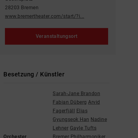
28203 Bremen
www.bremertheater.com/start/?i...
Veranstaltungsort
Besetzung / Künstler
Sarah-Jane Brandon
Fabian Düberg
Arvid
Fagerfjäll
Elias
Gyungseok Han
Nadine
Lehner
Gayle Tufts
Orchester
Bremer Philharmoniker