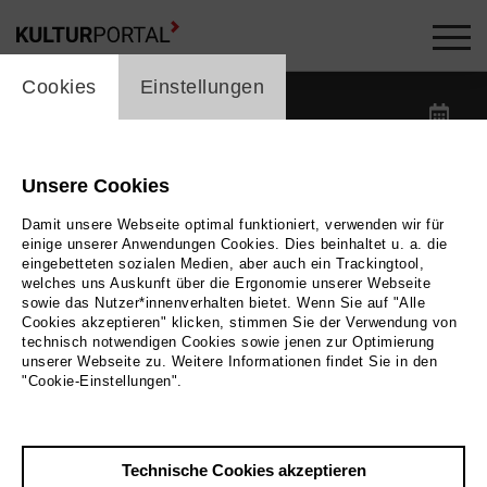
cookie_layer
Kalender -
Cookies
Einstellungen
label_date
label_search
Unsere Cookies
Damit unsere Webseite optimal funktioniert, verwenden wir für
label_category
einige unserer Anwendungen Cookies. Dies beinhaltet u. a. die
eingebetteten sozialen Medien, aber auch ein Trackingtool,
welches uns Auskunft über die Ergonomie unserer Webseite
label_location
sowie das Nutzer*innenverhalten bietet. Wenn Sie auf "Alle
Cookies akzeptieren" klicken, stimmen Sie der Verwendung von
technisch notwendigen Cookies sowie jenen zur Optimierung
unserer Webseite zu. Weitere Informationen findet Sie in den
Filter zurücksetzen
"Cookie-Einstellungen".
Technische Cookies akzeptieren