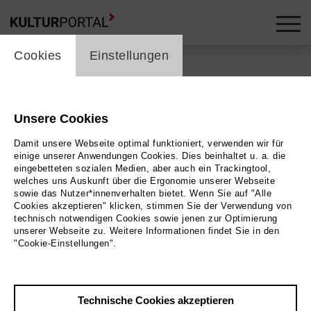
cookie_layer
Cookies
Einstellungen
Unsere Cookies
Zurück
|
Übersicht
Damit unsere Webseite optimal funktioniert, verwenden wir für
Schauspiel
einige unserer Anwendungen Cookies. Dies beinhaltet u. a. die
eingebetteten sozialen Medien, aber auch ein Trackingtool,
welches uns Auskunft über die Ergonomie unserer Webseite
Klimatrilogie
sowie das Nutzer*innenverhalten bietet. Wenn Sie auf "Alle
Cookies akzeptieren" klicken, stimmen Sie der Verwendung von
technisch notwendigen Cookies sowie jenen zur Optimierung
Staatstheater Hannover - Schauspielhaus
unserer Webseite zu. Weitere Informationen findet Sie in den
"Cookie-Einstellungen".
09.10.2021 | 19:30 Uhr
Klimatrilogie
Technische Cookies akzeptieren