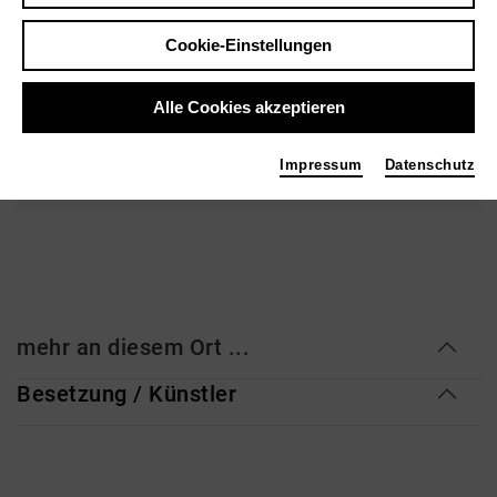
Veranstaltungsort
Cookie-Einstellungen
Staatstheater Hannover - Schauspielhaus
Prinzenstr. 9
Alle Cookies akzeptieren
30159 Hannover
Impressum
Datenschutz
neu.staatstheater-hannover.de
mehr an diesem Ort ...
Besetzung / Künstler