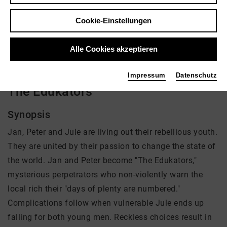
Regie: Hans Weingartner
Cookie-Einstellungen
Aktuell ist kein Angebot vorhanden
Alle Cookies akzeptieren
Impressum
Datenschutz
The Edukators
Synopsis
Jan, Peter and Jule are living out their rebellious youth.
They are united by their passion to change the state of
the world. Jan and Peter become "The Edukators,"
mysterious perpetrators who non-violently warn the
local rich their "days of plenty are numbered."
Complications follow when vulnerable Jule ends up
falling for both young men. Reckless choices result in