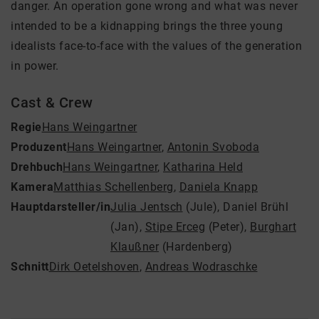
danger. An operation gone wrong and what was never
intended to be a kidnapping brings the three young
idealists face-to-face with the values of the generation
in power.
Cast & Crew
Regie
Hans Weingartner
Produzent
Hans Weingartner
,
Antonin Svoboda
Drehbuch
Hans Weingartner
,
Katharina Held
Kamera
Matthias Schellenberg
,
Daniela Knapp
Hauptdarsteller/in
Julia Jentsch
(Jule)
,
Daniel Brühl
(Jan)
,
Stipe Erceg
(Peter)
,
Burghart
Klaußner
(Hardenberg)
Schnitt
Dirk Oetelshoven
,
Andreas Wodraschke