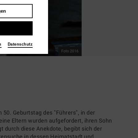
gen
m
Datenschutz
Foto 2016
50. Geburtstag des "Führers", in der
ine Eltern wurden aufgefordert, ihren Sohn
gt durch diese Anekdote, begibt sich der
ensuche in dessen Heimatstadt und