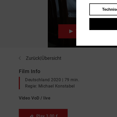
Technis
Trailer
Vid
Zurück
|
Übersicht
Film Info
Deutschland 2020 | 79 min.
Regie: Michael Konstabel
Video VoD / live
Play
3,00 €