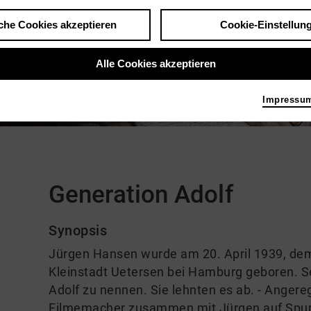
che Cookies akzeptieren
Cookie-Einstellun
Alle Cookies akzeptieren
eos ansehen
Impressu
Kommentare
Generation Adolf
Synopsis
Jürgen Hansen wurde am 20. April 1939, dem 
Kleinstadt Uetersen bei Hamburg geboren. Se
Adolf zu nennen. Sie lehnten es ab. - Angere
Filmemacher zusammen mit Jürgen auf Spur