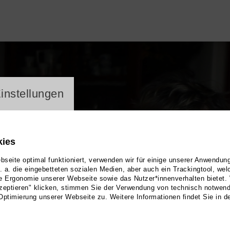
ayer
instellungen
kies
seite optimal funktioniert, verwenden wir für einige unserer Anwendun
u. a. die eingebetteten sozialen Medien, aber auch ein Trackingtool, we
e Ergonomie unserer Webseite sowie das Nutzer*innenverhalten bietet.
zeptieren" klicken, stimmen Sie der Verwendung von technisch notwen
Optimierung unserer Webseite zu. Weitere Informationen findet Sie in d