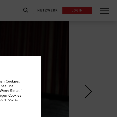
NETZWERK
LOGIN
label_search
gen Cookies.
lches uns
 Wenn Sie auf
digen Cookies
en "Cookie-