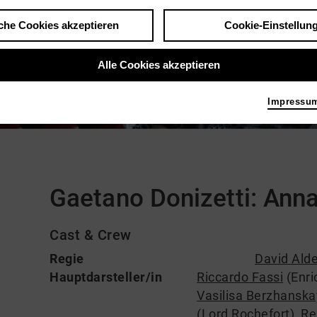
che Cookies akzeptieren
Cookie-Einstellun
Alle Cookies akzeptieren
Impressu
Kommentare
Gaetano Donizetti: Ann
Cast & Crew
Regie
David Ald
Hauptdarsteller/in
Riccardo Fassi
(Enric
Vasilisa Berzhansk
(Lord Rochefort)
,
Re