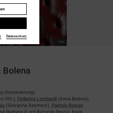
gen
m
Datenschutz
Foto
a Bolena
en
(Inszenierung)
o VIII.)
,
Federica Lombardi
(Anna Bolena)
,
aya
(Giovanna Seymour)
,
Padraic Rowan
né Barbera
(Lord Riccardo Percy)
,
Karis