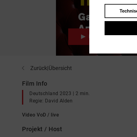
Technis
Play
Zurück
|
Übersicht
Film Info
Deutschland 2023 | 2 min.
Regie: David Alden
Video VoD / live
Projekt / Host