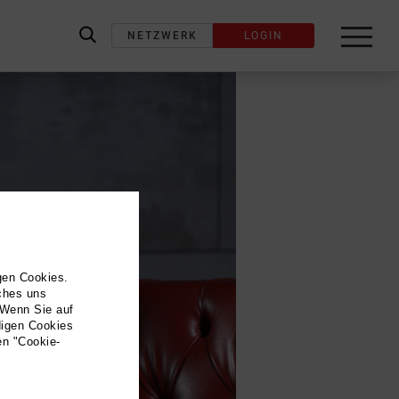
NETZWERK
LOGIN
label_search
gen Cookies.
lches uns
 Wenn Sie auf
digen Cookies
en "Cookie-