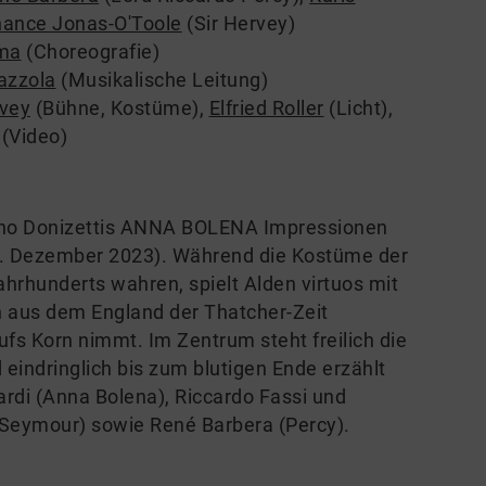
ance Jonas-O'Toole
(Sir Hervey)
ma
(Choreografie)
azzola
(Musikalische Leitung)
vey
(Bühne, Kostüme)
,
Elfried Roller
(Licht)
,
(Video)
etano Donizettis ANNA BOLENA Impressionen
5. Dezember 2023). Während die Kostüme der
hrhunderts wahren, spielt Alden virtuos mit
en aus dem England der Thatcher-Zeit
ufs Korn nimmt. Im Zentrum steht freilich die
d eindringlich bis zum blutigen Ende erzählt
ardi (Anna Bolena), Riccardo Fassi und
 Seymour) sowie René Barbera (Percy).