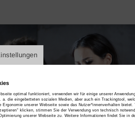
ayer
instellungen
kies
seite optimal funktioniert, verwenden wir für einige unserer Anwendun
u. a. die eingebetteten sozialen Medien, aber auch ein Trackingtool, we
e Ergonomie unserer Webseite sowie das Nutzer*innenverhalten bietet.
zeptieren" klicken, stimmen Sie der Verwendung von technisch notwen
Optimierung unserer Webseite zu. Weitere Informationen findet Sie in d