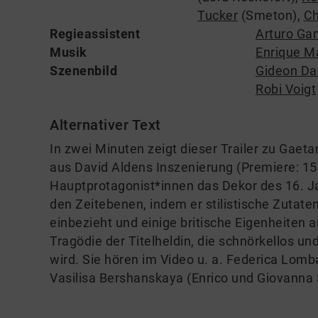
Tucker
(Smeton)
,
Ch
Regieassistent
Arturo Ga
Musik
Enrique M
Szenenbild
Gideon Da
Robi Voigt
Alternativer Text
In zwei Minuten zeigt dieser Trailer zu Ga
aus David Aldens Inszenierung (Premiere: 1
Hauptprotagonist*innen das Dekor des 16. Ja
den Zeitebenen, indem er stilistische Zutat
einbezieht und einige britische Eigenheiten a
Tragödie der Titelheldin, die schnörkellos un
wird. Sie hören im Video u. a. Federica Lomb
Vasilisa Bershanskaya (Enrico und Giovanna