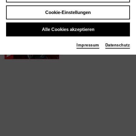
Cookie-Einstellungen
In Filmen / Medien wie ...
Alle Cookies akzeptieren
Gaetano Donizetti: Anna
Bolena | 2023
Impressum
Datenschutz
Choreografie