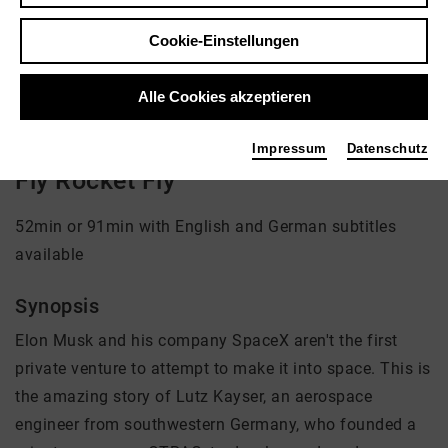
Regie: Oliver Schwehm
Cookie-Einstellungen
kein Angebot eingestellt
Alle Cookies akzeptieren
Impressum
Datenschutz
Fly Rocket Fly
52min or 91min with English and German subtitles
available
Synopsis
Elon Musk and his company SpaceX aren't the first
private venture to attempt to make it into space. This is
the amazing story of Lutz Kayser, an aerospace
engineer from southwestern Germany, who founded a