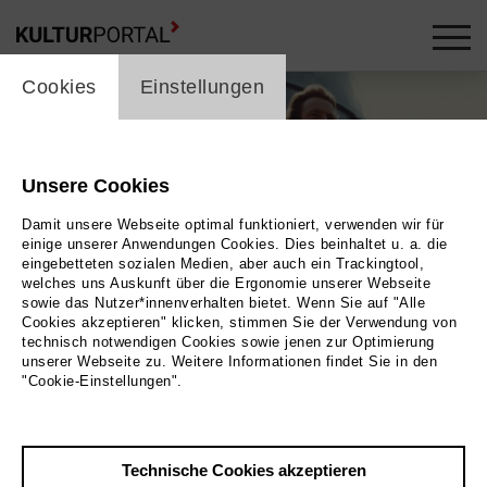
cookie_layer
Cookies
Einstellungen
Unsere Cookies
Damit unsere Webseite optimal funktioniert, verwenden wir für
einige unserer Anwendungen Cookies. Dies beinhaltet u. a. die
eingebetteten sozialen Medien, aber auch ein Trackingtool,
welches uns Auskunft über die Ergonomie unserer Webseite
sowie das Nutzer*innenverhalten bietet. Wenn Sie auf "Alle
Cookies akzeptieren" klicken, stimmen Sie der Verwendung von
technisch notwendigen Cookies sowie jenen zur Optimierung
Foto 1978 SpaceX | Elon Musk | MAGNETFILM GmbH
unserer Webseite zu. Weitere Informationen findet Sie in den
"Cookie-Einstellungen".
Zurück
|
Übersicht
Film Info
Technische Cookies akzeptieren
Deutschland 2018 | 91 min.