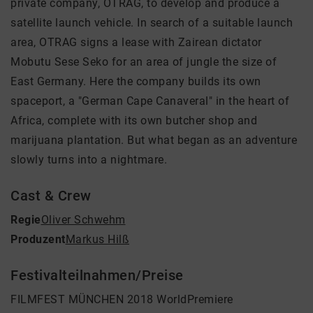
private company, OTRAG, to develop and produce a
satellite launch vehicle. In search of a suitable launch
area, OTRAG signs a lease with Zairean dictator
Mobutu Sese Seko for an area of jungle the size of
East Germany. Here the company builds its own
spaceport, a "German Cape Canaveral" in the heart of
Africa, complete with its own butcher shop and
marijuana plantation. But what began as an adventure
slowly turns into a nightmare.
Cast & Crew
Regie
Oliver Schwehm
Produzent
Markus Hilß
Festivalteilnahmen/Preise
FILMFEST MÜNCHEN 2018 WorldPremiere