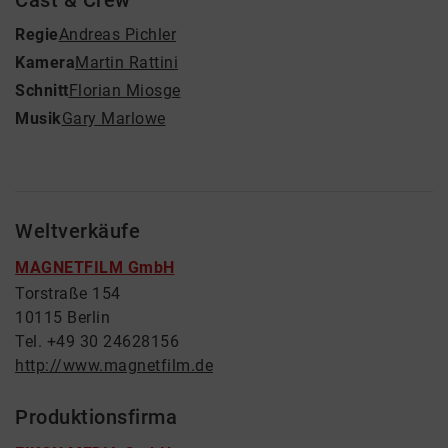
Cast & Crew
Regie
Andreas Pichler
Kamera
Martin Rattini
Schnitt
Florian Miosge
Musik
Gary Marlowe
Weltverkäufe
MAGNETFILM GmbH
Torstraße 154
10115 Berlin
Tel. +49 30 24628156
http://www.magnetfilm.de
Produktionsfirma