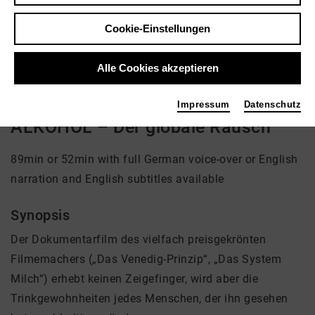
Regie: Andreas Pichler
Cookie-Einstellungen
kein Angebot eingestellt
Alle Cookies akzeptieren
Impressum
Datenschutz
ALKOHOL – Der globale Rausch
89min or 52min with full German voice-over or English
narration and English subtitles available
Synopsis
Der Dokumentarfilm des vielfach preisgekrönten
Filmemachers („Das Venedig-Prinzip“, „Das System
Milch“) erhebt keinen Zeigefinger, wird aber die
Trinkgewohnheiten jedes Menschen, der ihn gesehen