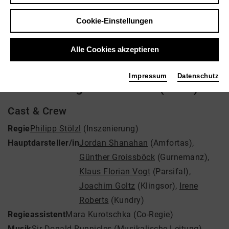
Regie: Philipp Stölzl
Cookie-Einstellungen
Video VoD / live
Alle Cookies akzeptieren
Impressum
Datenschutz
Richard Wagner: Parsifal (2024)
Cast & Crew
Regie
Philipp Stölzl
(Inszenierung)
Hauptdarsteller/in
Jordan Shanahan
(Amfortas)
,
Günther Groissböck
(Gurnemanz)
,
Klaus Florian Vogt
(Parsifal)
,
Joachim Goltz
(Klingsor)
,
Irene
Roberts
(Kundry)
Regieassistent
Mara Kurotschka
(Co-Regie)
Musik
Sir Donald Runnicles
(Musikalische Leitung)