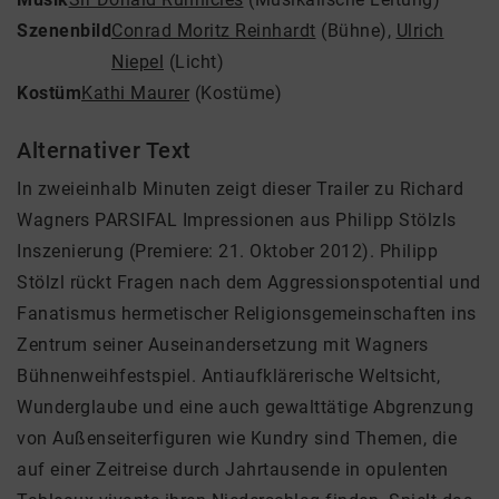
Szenenbild
Conrad Moritz Reinhardt
(Bühne)
,
Ulrich
Niepel
(Licht)
Kostüm
Kathi Maurer
(Kostüme)
Alternativer Text
In zweieinhalb Minuten zeigt dieser Trailer zu Richard
Wagners PARSIFAL Impressionen aus Philipp Stölzls
Inszenierung (Premiere: 21. Oktober 2012). Philipp
Stölzl rückt Fragen nach dem Aggressionspotential und
Fanatismus hermetischer Religionsgemeinschaften ins
Zentrum seiner Auseinandersetzung mit Wagners
Bühnenweihfestspiel. Antiaufklärerische Weltsicht,
Wunderglaube und eine auch gewalttätige Abgrenzung
von Außenseiterfiguren wie Kundry sind Themen, die
auf einer Zeitreise durch Jahrtausende in opulenten