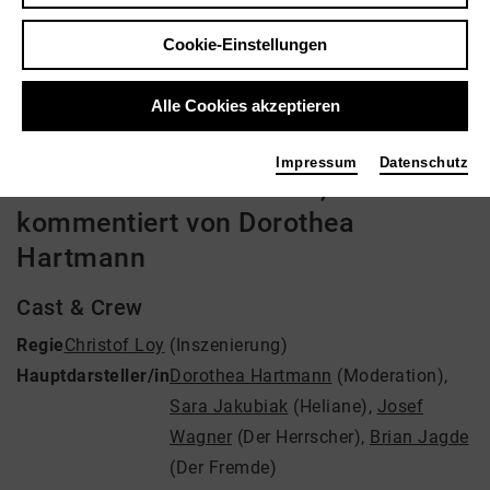
Regie: Christof Loy
Cookie-Einstellungen
Video VoD / live
Alle Cookies akzeptieren
Impressum
Datenschutz
Das Wunder der Heliane,
kommentiert von Dorothea
Hartmann
Cast & Crew
Regie
Christof Loy
(Inszenierung)
Hauptdarsteller/in
Dorothea Hartmann
(Moderation)
,
Sara Jakubiak
(Heliane)
,
Josef
Wagner
(Der Herrscher)
,
Brian Jagde
(Der Fremde)