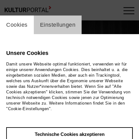
cookie_layer
Cookies
Einstellungen
Unsere Cookies
Damit unsere Webseite optimal funktioniert, verwenden wir für
einige unserer Anwendungen Cookies. Dies beinhaltet u. a. die
eingebetteten sozialen Medien, aber auch ein Trackingtool,
welches uns Auskunft über die Ergonomie unserer Webseite
Play
sowie das Nutzer*innenverhalten bietet. Wenn Sie auf "Alle
Cookies akzeptieren" klicken, stimmen Sie der Verwendung von
technisch notwendigen Cookies sowie jenen zur Optimierung
Foto
unserer Webseite zu. Weitere Informationen findet Sie in den
"Cookie-Einstellungen".
Zurück
|
Übersicht
Film Info
Technische Cookies akzeptieren
Deutschland 2021 | 39 min.