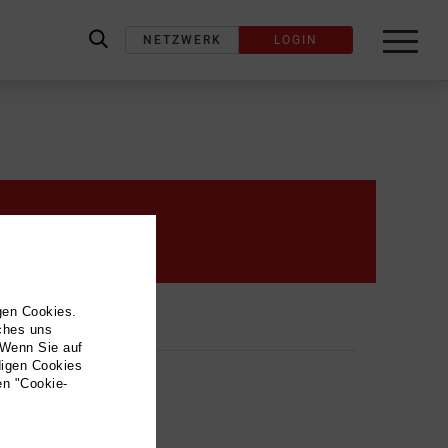
NETZWERK
LOGIN
label_search
Kontakt
gen Cookies.
Adresse
lches uns
 Wenn Sie auf
digen Cookies
Trio "Classic Deluxe"
en "Cookie-