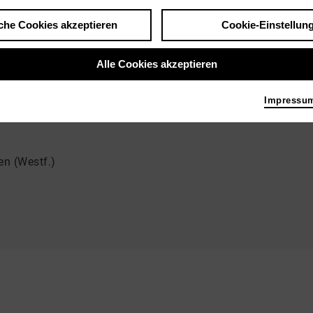
che Cookies akzeptieren
Cookie-Einstellun
Personen und Akteure
Alle Cookies akzeptieren
Impressu
n (Westf.)