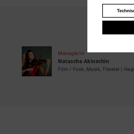
Technis
Manager/in
Natascha Akinschin
Film / Funk, Musik, Theater
Hage