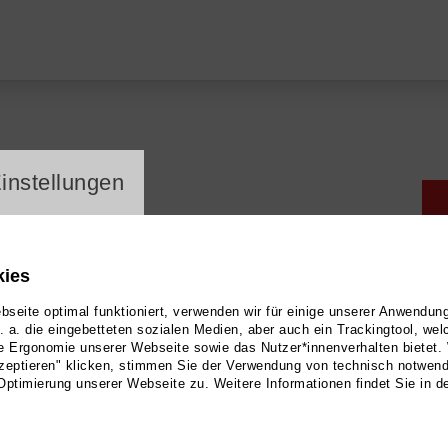
ayer
instellungen
"
kies
seite optimal funktioniert, verwenden wir für einige unserer Anwendun
u. a. die eingebetteten sozialen Medien, aber auch ein Trackingtool, we
e Ergonomie unserer Webseite sowie das Nutzer*innenverhalten bietet.
zeptieren" klicken, stimmen Sie der Verwendung von technisch notwen
Optimierung unserer Webseite zu. Weitere Informationen findet Sie in d