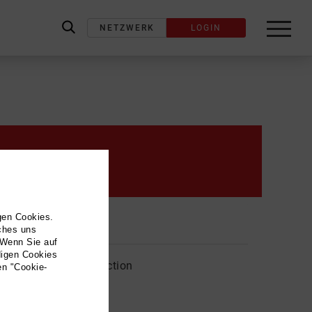
NETZWERK
LOGIN
label_search
Kontakt
gen Cookies.
Adresse
lches uns
 Wenn Sie auf
digen Cookies
Naked Eye Filmproduction
en "Cookie-