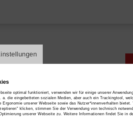
ayer
instellungen
uction
kies
seite optimal funktioniert, verwenden wir für einige unserer Anwendun
u. a. die eingebetteten sozialen Medien, aber auch ein Trackingtool, we
e Ergonomie unserer Webseite sowie das Nutzer*innenverhalten bietet.
zeptieren" klicken, stimmen Sie der Verwendung von technisch notwen
Optimierung unserer Webseite zu. Weitere Informationen findet Sie in d