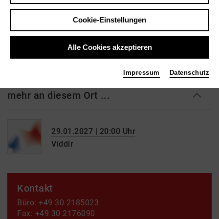
Skulpturen. Für den neu entstehenden Berliner Westen
Cookie-Einstellungen
wird sie Kristallisationspunkt und hervorragendes und
berühmtes Bauwerk. Im November 1943 wird die Kirche
Alle Cookies akzeptieren
in einem Bombenangriff zerstört. Bald wird ...
weiterlesen
Impressum
Datenschutz
mehr an diesem Ort ...
29.01.2027 | 20:00 Uhr
Víddir
Kontakt
Büro: +49 30 2185023
Fax: +49 30 2176090