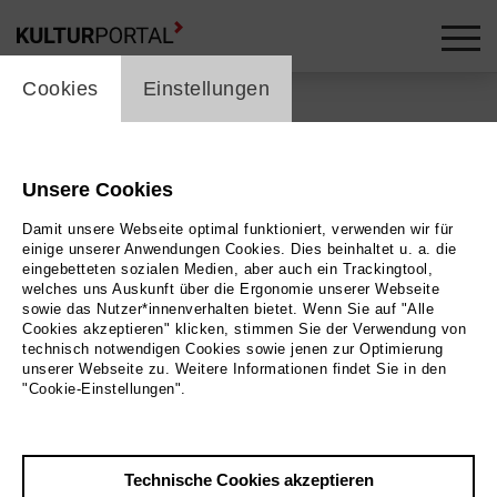
cookie_layer
Cookies
Einstellungen
Zurück
|
Übersicht
Kaiser-Wilhelm-
Unsere Cookies
Damit unsere Webseite optimal funktioniert, verwenden wir für
Gedächtnis-Kirche
einige unserer Anwendungen Cookies. Dies beinhaltet u. a. die
eingebetteten sozialen Medien, aber auch ein Trackingtool,
welches uns Auskunft über die Ergonomie unserer Webseite
Als ehrendes Denkmal für Kaiser Wilhelm I. wird die
sowie das Nutzer*innenverhalten bietet. Wenn Sie auf "Alle
Cookies akzeptieren" klicken, stimmen Sie der Verwendung von
Kaiser-Wilhelm-Gedächtnis-Kirche am 1. September
technisch notwendigen Cookies sowie jenen zur Optimierung
1895 eingeweiht. Nach einem Entwurf des Baurates
unserer Webseite zu. Weitere Informationen findet Sie in den
"Cookie-Einstellungen".
Franz Schwechten, der im kaiserlichen Berlin auch den
Anhalter Bahnhof baute, entsteht sie als
neoromanischer Bau mit gotischen Elementen.
Technische Cookies akzeptieren
Namhafte Künstler schaffen die Mosaiken, Reliefs und