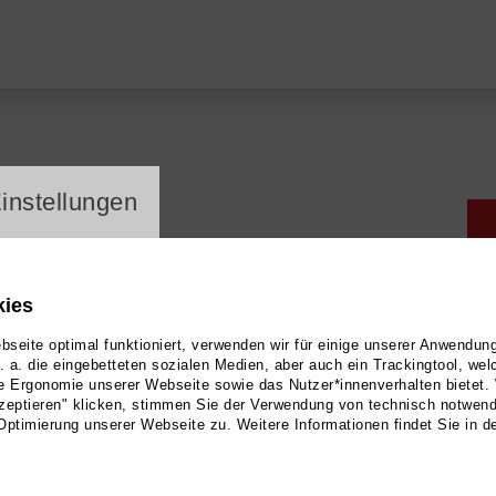
ayer
instellungen
n
kies
seite optimal funktioniert, verwenden wir für einige unserer Anwendun
u. a. die eingebetteten sozialen Medien, aber auch ein Trackingtool, we
e Ergonomie unserer Webseite sowie das Nutzer*innenverhalten bietet.
zeptieren" klicken, stimmen Sie der Verwendung von technisch notwen
Optimierung unserer Webseite zu. Weitere Informationen findet Sie in d