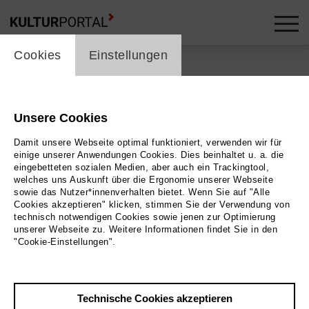
cookie_layer
Cookies
Einstellungen
Zurück
|
Übersicht
a.i.p.galerie
Unsere Cookies
Damit unsere Webseite optimal funktioniert, verwenden wir für
einige unserer Anwendungen Cookies. Dies beinhaltet u. a. die
eingebetteten sozialen Medien, aber auch ein Trackingtool,
mehr an diesem Ort ...
welches uns Auskunft über die Ergonomie unserer Webseite
sowie das Nutzer*innenverhalten bietet. Wenn Sie auf "Alle
Cookies akzeptieren" klicken, stimmen Sie der Verwendung von
technisch notwendigen Cookies sowie jenen zur Optimierung
unserer Webseite zu. Weitere Informationen findet Sie in den
von 03.07.2026 bis 22.08.2026 |
"Cookie-Einstellungen".
Optimism - Flashback
alle Veranstaltungen an diesem Ort
Technische Cookies akzeptieren