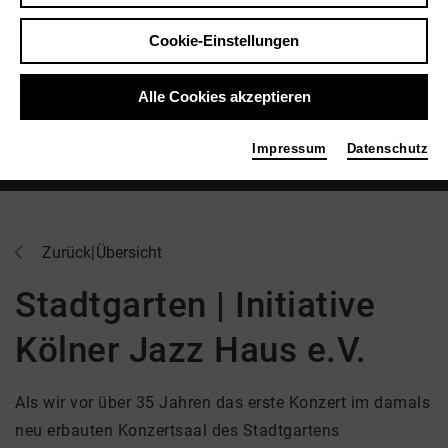
Cookie-Einstellungen
Alle Cookies akzeptieren
Impressum
Datenschutz
Stadtgarten
© Foto: Patrick Essex
Zurück
|
Übersicht
Stadtgarten | Initiative
Kölner Jazz Haus e.V.
Als wir vor über 35 Jahren das erste Konzert im damals
neu erbauten Konzertsaal des Stadtgartens