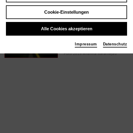
Cookie-Einstellungen
In Filmen / Medien wie ...
Alle Cookies akzeptieren
Liminal Space: Ins Innere
eintauchen | 2023
Impressum
Datenschutz
Musik
Foto 2023 Anahita Safarnejad