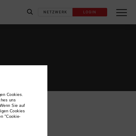
NETZWERK
LOGIN
label_search
gen Cookies.
lches uns
 Wenn Sie auf
digen Cookies
en "Cookie-