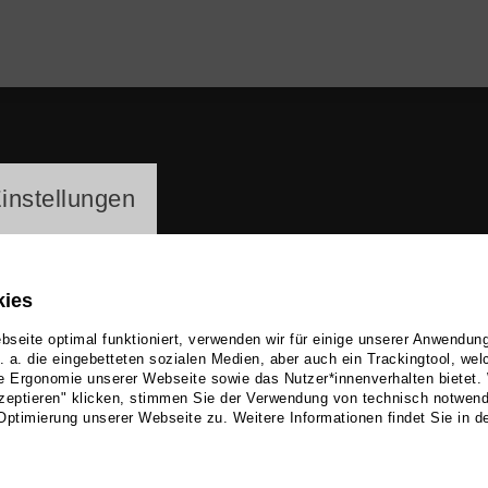
ayer
instellungen
kies
seite optimal funktioniert, verwenden wir für einige unserer Anwendun
u. a. die eingebetteten sozialen Medien, aber auch ein Trackingtool, we
e Ergonomie unserer Webseite sowie das Nutzer*innenverhalten bietet.
ta Aue
zeptieren" klicken, stimmen Sie der Verwendung von technisch notwen
Optimierung unserer Webseite zu. Weitere Informationen findet Sie in d
 Theater