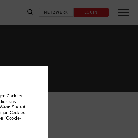
NETZWERK
LOGIN
label_search
gen Cookies.
lches uns
 Wenn Sie auf
digen Cookies
en "Cookie-