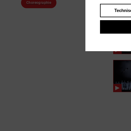
Choreographie
Technis
In Fil