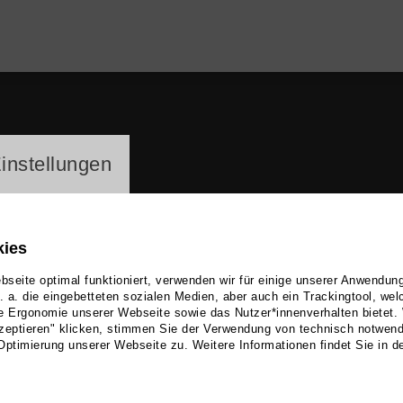
ayer
instellungen
kies
seite optimal funktioniert, verwenden wir für einige unserer Anwendun
u. a. die eingebetteten sozialen Medien, aber auch ein Trackingtool, we
e Ergonomie unserer Webseite sowie das Nutzer*innenverhalten bietet.
 Pinkleton
zeptieren" klicken, stimmen Sie der Verwendung von technisch notwen
Optimierung unserer Webseite zu. Weitere Informationen findet Sie in d