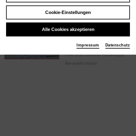
Cookie-Einstellungen
In Filmen / Medien wie ...
Alle Cookies akzeptieren
Von Menschen, die auf
Bäume steigen | 2022
Impressum
Datenschutz
Musik
Foto 2022 Christian Fussenegger,
Bernadette Hauke